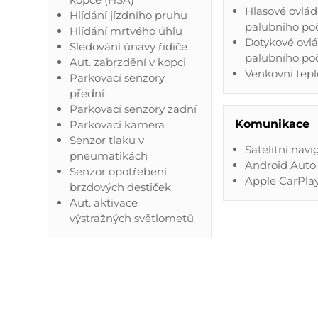
Hlasové ovlád
Hlídání jízdního pruhu
palubního po
Hlídání mrtvého úhlu
Dotykové ovl
Sledování únavy řidiče
palubního po
Aut. zabrzdění v kopci
Venkovní tep
Parkovací senzory
přední
Parkovací senzory zadní
Komunikace
Parkovací kamera
Senzor tlaku v
Satelitní navi
pneumatikách
Android Auto
Senzor opotřebení
Apple CarPla
brzdových destiček
Aut. aktivace
výstražných světlometů