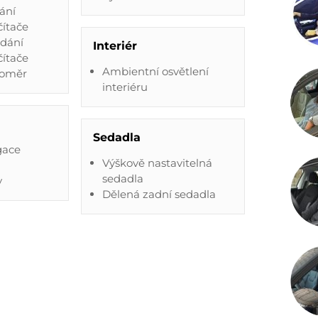
ání
čítače
ádání
Interiér
čítače
Ambientní osvětlení
loměr
interiéru
Sedadla
gace
Výškově nastavitelná
sedadla
y
Dělená zadní sedadla