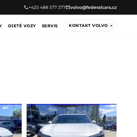
+420 488 577 377
volvo@federalcars.cz
KONTAKT VOLVO
Y
OJETÉ VOZY
SERVIS