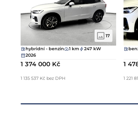
17
hybridní - benzin
1 km
247 kW
ben
2026
1 374 000 Kč
1 47
1 135 537 Kč bez DPH
1 221 