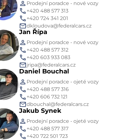
Prodejní poradce - nové vozy
+420 488 577 313
+420 724 341 201
dkloudova@federalcars.cz
Jan Řípa
Prodejní poradce - nové vozy
+420 488 577 312
+420 603 933 083
jripa@federalcars.cz
Daniel Bouchal
Prodejní poradce - ojeté vozy
+420 488 577 316
+420 606 732 121
dbouchal@federalcars.cz
Jakub Synek
Prodejní poradce - ojeté vozy
+420 488 577 317
+420 722 501 723