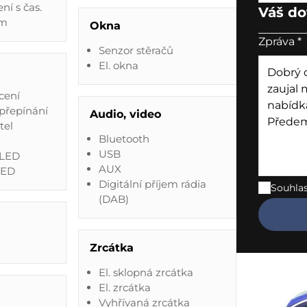
ní s čas.
Váš do
em
Okna
Zpráva
*
Senzor stěračů
El. okna
cení
přepínání
Audio, video
tel
Bluetooth
USB
 LED
AUX
LED
Digitální příjem rádia
Souhla
(DAB)
Zrcátka
El. sklopná zrcátka
El. zrcátka
Vyhřívaná zrcátka