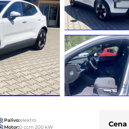
Palivo:
elektro
Cena
Motor:
0 ccm 200 kW