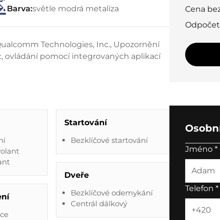
Barva:
světle modrá metalíza
Cena be
Odpoče
Qualcomm Technologies, Inc., Upozornění
c, ovládání pomocí integrovaných aplikací
Startování
Osobní
ní
Bezklíčové startování
Jméno
*
volant
ant
Dveře
Telefon
*
Bezklíčové odemykání
ení
Centrál dálkový
ace