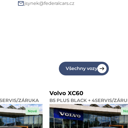
jsynek@federalcars.cz
Všechny vozy
Volvo XC60
4SERVIS/ZÁRUKA
B5 PLUS BLACK + 4SERVIS/ZÁR
Nové
No