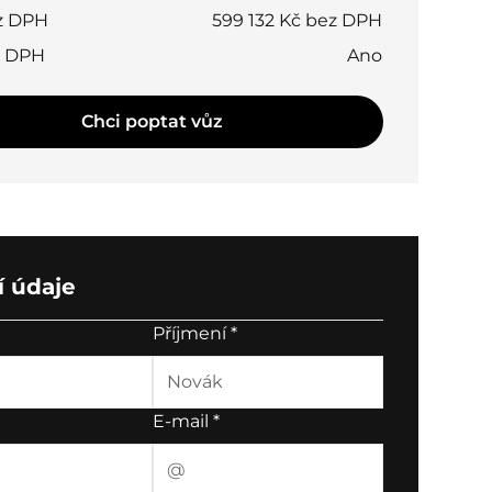
z DPH
599 132 Kč bez DPH
t DPH
Ano
Chci poptat vůz
 údaje
Příjmení
*
E-mail
*