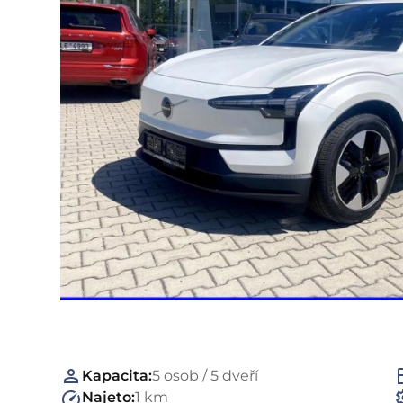
Kapacita:
5 osob / 5 dveří
Najeto:
1 km