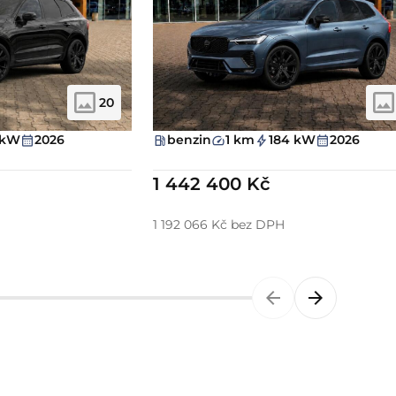
20
 kW
2026
benzin
1 km
184 kW
2026
1 442 400 Kč
1 192 066 Kč bez DPH