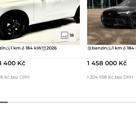
18
zin
1 km
184 kW
2026
benzin
1 km
184
8 400 Kč
1 458 000 Kč
818 Kč bez DPH
1 204 958 Kč bez DPH