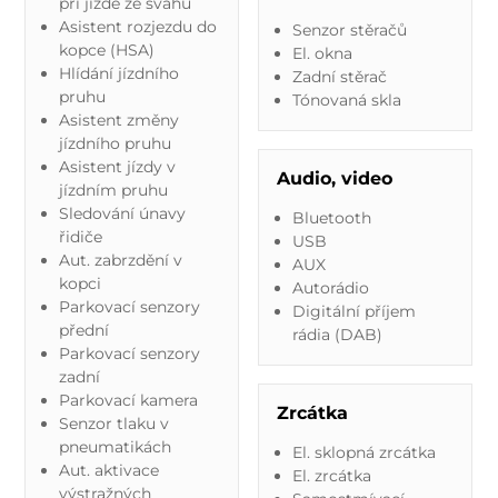
při jízdě ze svahu
Asistent rozjezdu do
Senzor stěračů
kopce (HSA)
El. okna
Hlídání jízdního
Zadní stěrač
pruhu
Tónovaná skla
Asistent změny
jízdního pruhu
Asistent jízdy v
Audio, video
jízdním pruhu
Sledování únavy
Bluetooth
řidiče
USB
Aut. zabrzdění v
AUX
kopci
Autorádio
Parkovací senzory
Digitální příjem
přední
rádia (DAB)
Parkovací senzory
zadní
Parkovací kamera
Zrcátka
Senzor tlaku v
pneumatikách
El. sklopná zrcátka
Aut. aktivace
El. zrcátka
výstražných