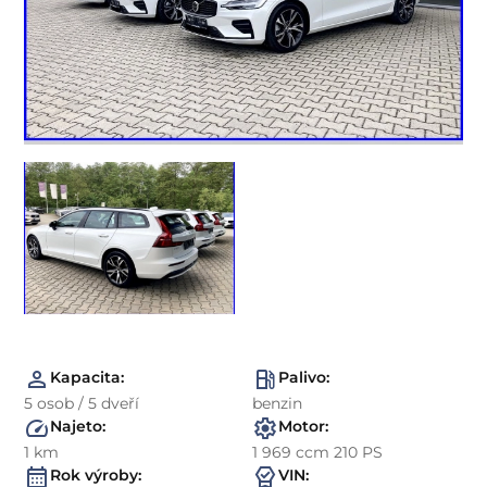
Kapacita:
Palivo:
5 osob / 5 dveří
benzin
Najeto:
Motor:
1 km
1 969 ccm 210 PS
Rok výroby:
VIN: