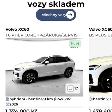
vozy skladem
Všechny vozy
Volvo XC60
Volvo XC6
T6 PHEV CORE + 4ZÁRUKA/SERVIS
B5 PLUS B
Nové
17
hybridní - benzin
1 km
247 kW
benzin
1
2026
1 374 000 Kč
1 478 40