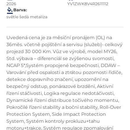
2026
YV1ZWK8V4R2611112
Barva:
světle šedá metalíza
Uvedená cena je za měsiční pronájem (OL) na
36měs. včetně pojištění a servisu (služeb)- celkový
projezd 30 000 Km. Vůz ve výrobě, model MY26,
Std. výbava – diferenciál se zvýšenou svorností,
NCAP 5*,Systém propojené bezpečnosti, DDAW –
Varování před ospalostí a ztrátou pozornosti řidiče,
detekce dopravního značení, upozornění na
bezpečný odstup, ponárazové brzdění, Aktivní
řízení stáčivosti, Logika regulace nedotáčivosti,
Dynamické řízení distribuce točivého momentu,
Pokročilé řízení stability a boční stability, Roll-Over
Protection System, Side Impact Protection
System, Systém kontroly prokluzu+tahu
motoru+trakce, Systém regulace zpomalování