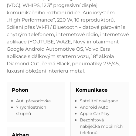
(VDC), WHIPS, 12,3“ progresivní displej
komunikačního rozhraní řidiče, Audiosystém
„High Performance“, 220 W, 10 reproduktorů,
Sdílení přes Wi-Fi / Bluetooth – datové párování s
chytrým telefonem, internetové rádio, internetové
aplikace (YOUTUBE, WAZE, Nový infotainment
Google Android Automotive OS, Volvo Cars
aplikace s dálkovým startem vozu, 18“ al.kola
Diamond Cut, černá Black, pneumatiky 235/45,
luxusní obloženi interieru metal.
Pohon
Komunikace
Aut. převodovka
Satelitní navigace
7 rychlostních
Android Auto
stupňů
Apple CarPlay
Bezdrátová
nabíječka mobilních
telefonů
Airbag