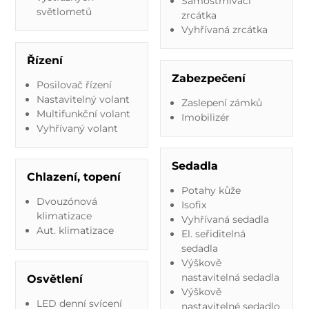
Samostmívací
světlometů
zrcátka
Vyhřívaná zrcátka
Řízení
Zabezpečení
Posilovač řízení
Nastavitelný volant
Zaslepení zámků
Multifunkční volant
Imobilizér
Vyhřívaný volant
Sedadla
Chlazení, topení
Potahy kůže
Dvouzónová
Isofix
klimatizace
Vyhřívaná sedadla
Aut. klimatizace
El. seřiditelná
sedadla
Výškově
nastavitelná sedadla
Osvětlení
Výškově
LED denní svícení
nastavitelné sedadlo