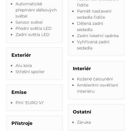
Automatické
řidiče
přepínání dálkových
Paměť nastavení
světel
sedadla řidiče
Senzor světel
Dělená zadní
Přední světla LED
sedadla
Zadní světla LED
Zadní loketní opěrka
Vyhřívaná zadní
sedadla
Exteriér
Alu kola
Interiér
Střešní spoiler
Kožené čalounění
Ambientní osvětlení
interiéru
Emise
Plní 'EURO VI'
Ostatní
Záruka
Přístroje