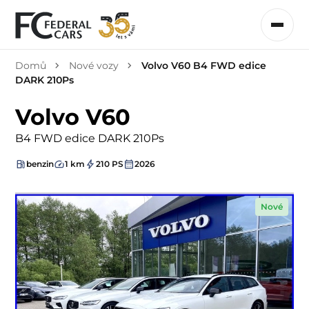
Domů
Nové vozy
Volvo V60 B4 FWD edice
DARK 210Ps
Volvo V60
B4 FWD edice DARK 210Ps
benzin
1 km
210 PS
2026
Nové