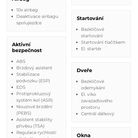
10x airbag
Deaktivace airbagu
Startování
spolujezdce
Bezklíčové
startování
Startování tlačítkem
Aktivní
El. startér
bezpečnost
ABS
Brzdový asistent
Dveře
Stabilizace
podvozku (ESP)
Bezklíčové
EDS
odemykání
Protiprokluzový
El. víko
systém kol (ASR)
zavazadlového
Nouzové brzdění
prostoru
(PEBS)
Centrál dálkový
Asistent stability
přívěsu (TSA)
Regulace rychlosti
Okna