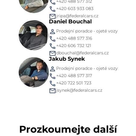
+420 488 577 312
+420 603 933 083
jripa@federalcars.cz
Daniel Bouchal
Prodejní poradce - ojeté vozy
+420 488 577 316
+420 606 732 121
dbouchal@federalcars.cz
Jakub Synek
Prodejní poradce - ojeté vozy
+420 488 577 317
+420 722 501 723
jsynek@federalcars.cz
Prozkoumejte další