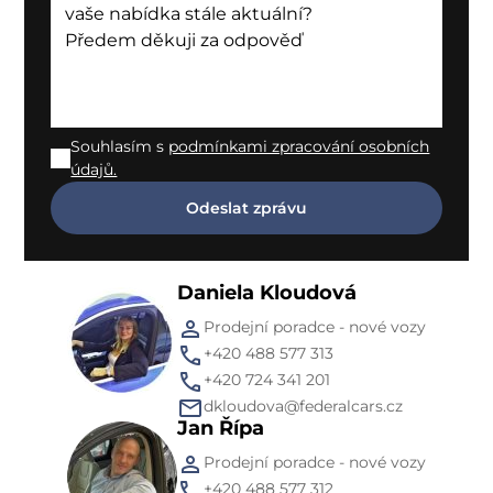
Souhlasím s
podmínkami zpracování osobních
údajů.
Daniela Kloudová
Prodejní poradce - nové vozy
+420 488 577 313
+420 724 341 201
dkloudova@federalcars.cz
Jan Řípa
Prodejní poradce - nové vozy
+420 488 577 312