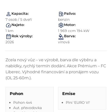
Kapacita:
Palivo:
7 osob / 5 dveří
benzin
Najeto:
Motor:
1 km
1 969 ccm 194 kW
Rok výroby:
Barva:
2026
vínová
Zcela nový vůz – ve výrobě, barva dle výběru a
nabídky, rychlý termín dodání. Akce Prémium – FC
Liberec. Výhodné financování a pronájem vozu
(OL 25-60m.).
Pohon
Emise
Pohon 4x4
Plní 'EURO VI'
Aut. převodovka