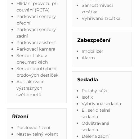
Hlídání provozu při
Samostmívací
couvání (RCTA)
zrcátka
Parkovací senzory
Vyhřívaná zrcátka
přední
Parkovací senzory
zadní
Zabezpečení
Parkovací asistent
Parkovací kamera
Imobilizér
Senzor tlaku v
Alarm
pneumatikách
Senzor opotřebení
brzdových destiček
Sedadla
Aut. aktivace
výstražných
Potahy kůže
světlometů
Isofix
Vyhřívaná sedadla
El. seřiditelná
Řízení
sedadla
Odvětrávaná
Posilovač řízení
sedadla
Nastavitelný volant
Dělená zadní