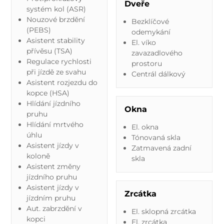
Dveře
systém kol (ASR)
Nouzové brzdění
Bezklíčové
(PEBS)
odemykání
Asistent stability
El. víko
přívěsu (TSA)
zavazadlového
Regulace rychlosti
prostoru
při jízdě ze svahu
Centrál dálkový
Asistent rozjezdu do
kopce (HSA)
Hlídání jízdního
Okna
pruhu
Hlídání mrtvého
El. okna
úhlu
Tónovaná skla
Asistent jízdy v
Zatmavená zadní
koloně
skla
Asistent změny
jízdního pruhu
Asistent jízdy v
Zrcátka
jízdním pruhu
Aut. zabrzdění v
El. sklopná zrcátka
kopci
El. zrcátka