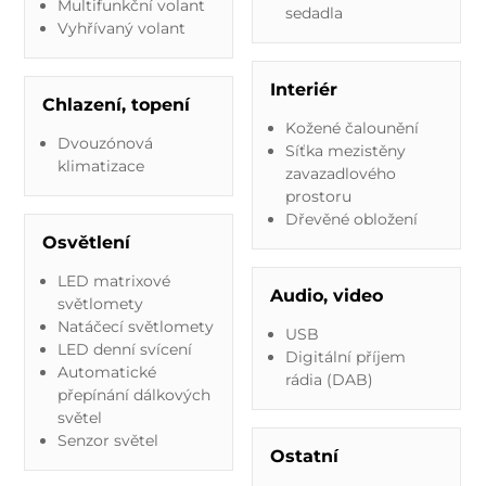
Multifunkční volant
sedadla
Vyhřívaný volant
Interiér
Chlazení, topení
Kožené čalounění
Dvouzónová
Síťka mezistěny
klimatizace
zavazadlového
prostoru
Dřevěné obložení
Osvětlení
LED matrixové
Audio, video
světlomety
Natáčecí světlomety
USB
LED denní svícení
Digitální příjem
Automatické
rádia (DAB)
přepínání dálkových
světel
Senzor světel
Ostatní