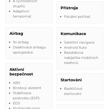
8 rychlostních
stupňů
Přístroje
Adaptivní
tempomat
Palubní počítač
Airbag
Komunikace
9x airbag
Satelitní navigace
Deaktivace airbagu
Android Auto
spolujezdce
Bezdrátová
nabíječka mobilních
telefonů
Aktivní
bezpečnost
Startování
ABS
Brzdový asistent
Bezklíčové
Stabilizace
startování
podvozku (ESP)
EDS
Protiprokluzový