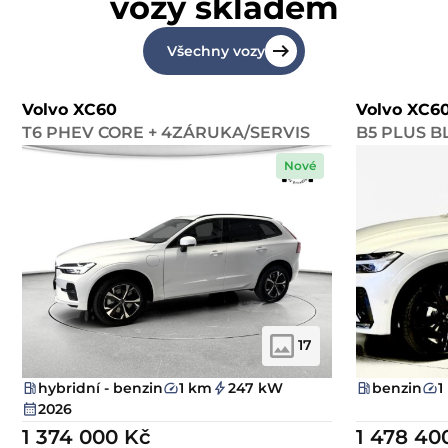
vozy skladem
Všechny vozy
Volvo XC60
Volvo XC6
T6 PHEV CORE + 4ZÁRUKA/SERVIS
B5 PLUS B
Nové
17
hybridní - benzin
1 km
247 kW
benzin
1
2026
1 374 000 Kč
1 478 40