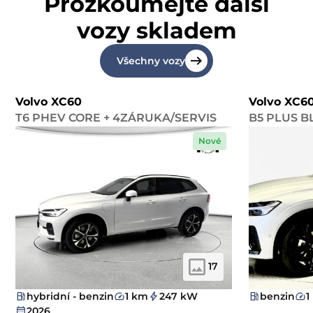
Prozkoumejte další
vozy skladem
Všechny vozy
Volvo XC60
Volvo XC6
T6 PHEV CORE + 4ZÁRUKA/SERVIS
B5 PLUS B
Nové
17
hybridní - benzin
1 km
247 kW
benzin
1
2026