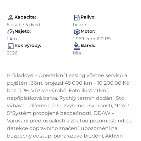
Kapacita:
Palivo:
5 osob / 5 dveří
benzin
Najeto:
Motor:
1 km
1 969 ccm 210 PS
Rok výroby:
Barva:
2026
bílá
Příkladově – Operativní Leasing včetně servisu a
pojištění: 36m. projezd 45 000 km – 10 200,00 Kč
bez DPH. Vůz ve výrobě, Foto ilustrativní,
nepříplatková barva. Rychlý termín dodání. Std.
výbava – diferenciál se zvýšenou svorností, NCAP
5*,Systém propojené bezpečnosti, DDAW –
Varování před ospalostí a ztrátou pozornosti řidiče,
detekce dopravního značení, upozornění na
bezpečný odstup, ponárazové brzdění, Aktivní