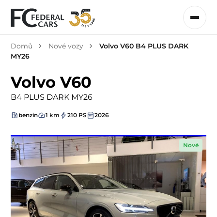
Domů
Nové vozy
Volvo V60 B4 PLUS DARK
MY26
Volvo V60
B4 PLUS DARK MY26
benzin
1 km
210 PS
2026
Nové