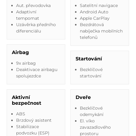
Aut. převodovka
Satelitní navigace
Adaptivní
Android Auto
tempomat
Apple CarPlay
Uzávěrka předního
Bezdrátová
diferenciálu
nabíječka mobilních
telefonů
Airbag
Startování
9x airbag
Deaktivace airbagu
Bezklíčové
spolujezdce
startování
Aktivní
Dveře
bezpečnost
Bezklíčové
ABS
odemykání
Brzdový asistent
El. víko
Stabilizace
zavazadlového
podvozku (ESP)
prostoru