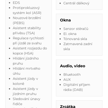
EDS
Centrál dálkový
Protiprokluzový
systém kol (ASR)
Nouzové brzdění
Okna
(PEBS)
Asistent stability
Senzor stěračů
přívěsu (TSA)
El. okna
Regulace rychlosti
Tónovaná skla
při jízdě ze svahu
Zatmavená zadní
Asistent rozjezdu do
skla
kopce (HSA)
Hlídání jízdního
pruhu
Audio, video
Hlídání mrtvého
úhlu
Bluetooth
Asistent jízdy v
AUX
koloně
Digitální příjem
Asistent jízdy v
rádia (DAB)
jízdním pruhu
Sledování únavy
řidiče
Zrcátka