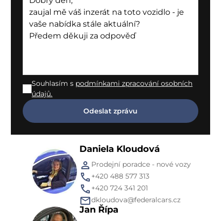
Souhlasím s
podmínkami zpracování osobních
údajů.
Daniela Kloudová
Prodejní poradce - nové vozy
+420 488 577 313
+420 724 341 201
dkloudova@federalcars.cz
Jan Řípa