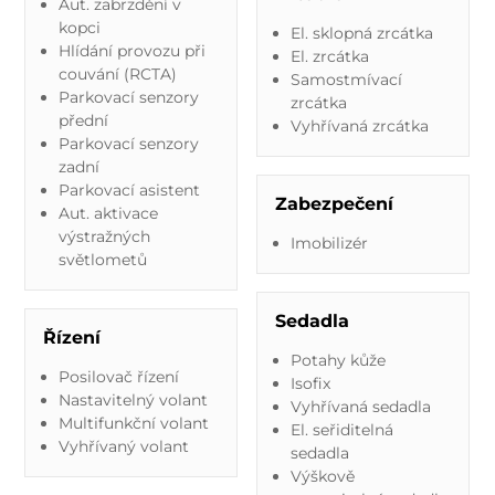
Aut. zabrzdění v
kopci
El. sklopná zrcátka
Hlídání provozu při
El. zrcátka
couvání (RCTA)
Samostmívací
Parkovací senzory
zrcátka
přední
Vyhřívaná zrcátka
Parkovací senzory
zadní
Parkovací asistent
Zabezpečení
Aut. aktivace
výstražných
Imobilizér
světlometů
Sedadla
Řízení
Potahy kůže
Posilovač řízení
Isofix
Nastavitelný volant
Vyhřívaná sedadla
Multifunkční volant
El. seřiditelná
Vyhřívaný volant
sedadla
Výškově