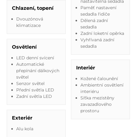
nastavitelná sedadla
Paměť nastavení
Chlazení, topení
sedadla řidiče
Dvouzónová
Dělená zadní
klimatizace
sedadla
Zadní loketní opěrka
Vyhřívaná zadní
sedadla
Osvětlení
LED denní svícení
Automatické
Interiér
přepínání dálkových
světel
Kožené čalounění
Senzor světel
Ambientní osvětlení
Přední světla LED
interiéru
Zadní světla LED
Síťka mezistěny
zavazadlového
prostoru
Exteriér
Alu kola